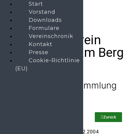
Start
Vorstand
Downloads
Formulare
Musikverein
Vereinschronik
Kontakt
Bobenheim am Berg
Presse
Cookie-Richtlinie
(EU)
Jahreshauptversammlung
Zurück
Jahreshauptversammlung 18.02.2004