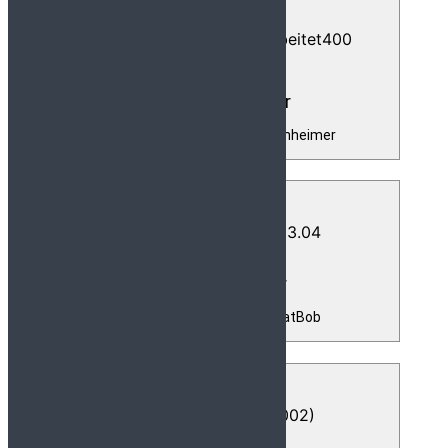
Martin Scheuber
Musikalische Leitung Bobenheimer
Johanna Geiger
Musikalische Leitung BeatBob