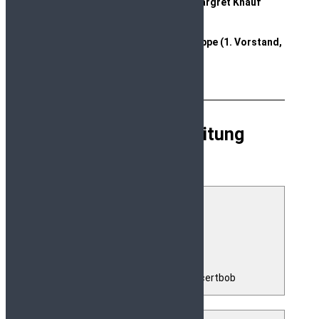
Klaus Kunath (Kassenwart), Margret Knauf
(Mundwerk)
Vordergrund rechts: Oda Jung-Koppe (1. Vorstand,
Musikwerkstatt)
Musikalische Leitung
Gehard Hüttel
Musikalische Leitung Concertbob