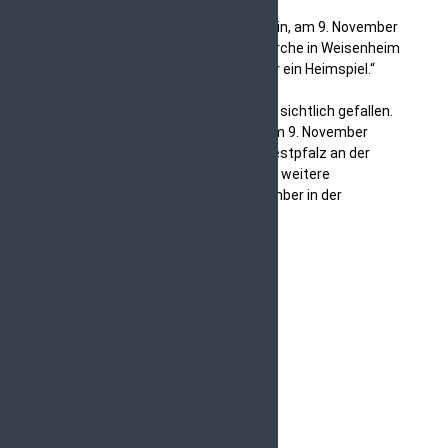
Zuhörer*innen im Volkspark:
„Im Gegenzug laden wir Sie herzlich ein, am 9. November
unsere Gäste in der evangelischen Kirche in Weisenheim
am Sand zu sein. Dort haben dann wir ein Heimspiel.“
Den Musiker*innen hat das Gastspiel sichtlich gefallen.
Nun freut sich ConcertBoB darauf, am 9. November
möglichst viele Fans auch aus der Westpfalz an der
Weinstraße begrüßen zu dürfen. Eine weitere
Gelegenheit bietet sich am 15. November in der
evangelischen Kirche Großkarlbach.