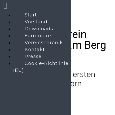
Start
Vorstand
Downloads
Musikverein
Formulare
Bobenheim am Berg
Vereinschronik
Kontakt
Presse
Cookie-Richtlinie
(EU)
ConcertBoB zum ersten
Mal in Kaiserslautern