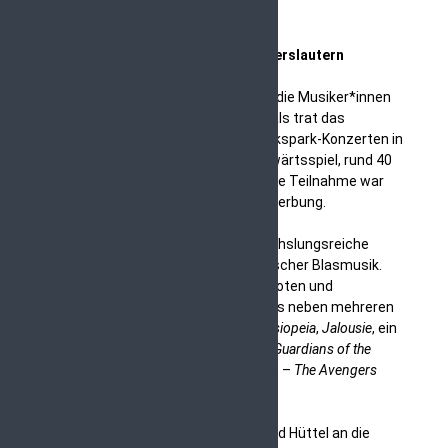
ConcertBoB zum ersten Mal in Kaiserslautern
Es war ein besonderer Vormittag für die Musiker*innen
und Musiker von ConcertBoB: Erstmals trat das
Orchester am 31. August bei den Volkspark-Konzerten in
Kaiserslautern auf – ein echtes Auswärtsspiel, rund 40
Kilometer von der Heimat entfernt. Die Teilnahme war
das Ergebnis einer erfolgreichen Bewerbung.
ConcertBoB präsentierte eine abwechslungsreiche
Mischung aus Filmmusik und sinfonischer Blasmusik.
Jochen Heringhaus führte mit Anekdoten und
Erklärungen durch das Programm, das neben mehreren
Werken von Jacob de Haan auch
Cassiopeia
,
Jalousie
, ein
Medley mit Musik von Hans Zimmer,
Guardians of the
Galaxy
sowie – als geforderte Zugabe –
The Avengers
umfasste.
Am Ende wandte sich Dirigent Gerhard Hüttel an die