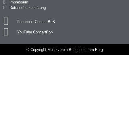
Impressum
Datenschutzerklärung
Facebook ConcertBoB
YouTube ConcertBob
© Copyright Musikverein Bobenheim am Berg