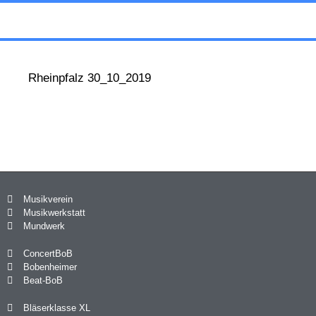
Menü
Rheinpfalz 30_10_2019
Musikverein
Musikwerkstatt
Mundwerk
ConcertBoB
Bobenheimer
Beat-BoB
Bläserklasse XL