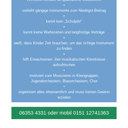
•
verleiht gängige Instrumente zum Niedrigst-Beitrag
•
kennt kein „Schuljahr“
•
kennt keine Wartezeiten und langfristige Verträge
•
weiß, dass Kinder Zeit brauchen, um das richtige Instrument
zu finden
•
hilft Erwachsenen, ihre musikalischen Kenntnisse
aufzufrischen
•
motiviert zum Musizieren in Kleingruppen,
Jugendorchestern, Blasorchestern, Chor
•
organisiert alles ehrenamtlich und muss keinen Gewinn
erzielen
06353 4331 oder mobil 0151 12741363